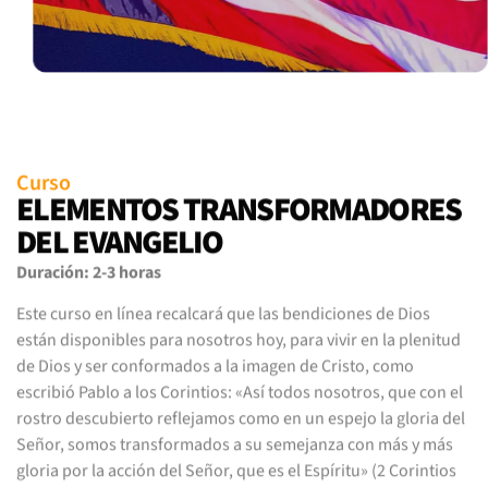
Curso
ELEMENTOS TRANSFORMADORES
DEL EVANGELIO
Duración: 2-3 horas
Este curso en línea recalcará que las bendiciones de Dios
están disponibles para nosotros hoy, para vivir en la plenitud
de Dios y ser conformados a la imagen de Cristo, como
escribió Pablo a los Corintios: «Así todos nosotros, que con el
rostro descubierto reflejamos como en un espejo la gloria del
Señor, somos transformados a su semejanza con más y más
gloria por la acción del Señor, que es el Espíritu» (2 Corintios
3:18 NVI).